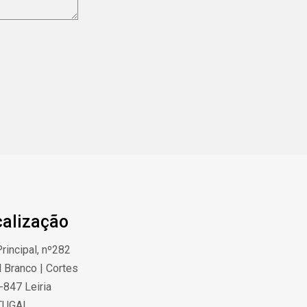
calização
rincipal, nº282
 Branco | Cortes
-847 Leiria
TUGAL