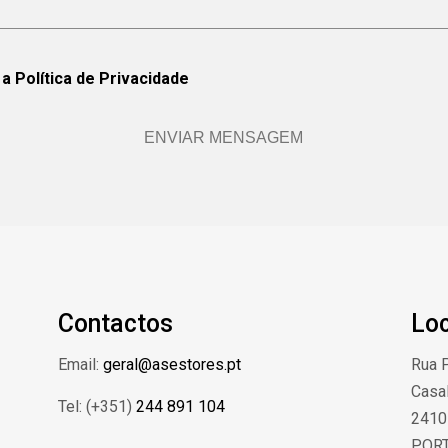
o a
Política de Privacidade
Contactos
Lo
Email:
geral@asestores.pt
Rua P
Casal
Tel: (+351)
244 891 104
2410
POR