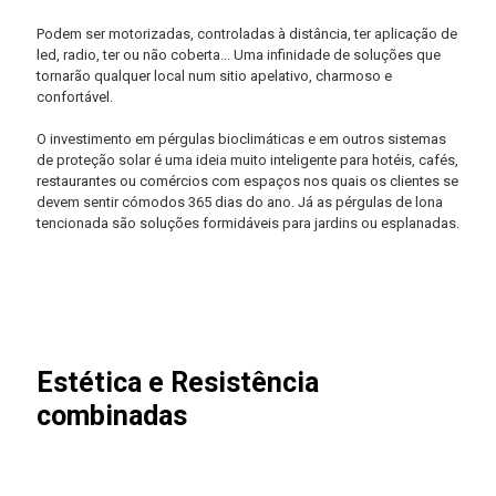
Podem ser motorizadas, controladas à distância, ter aplicação de
led, radio, ter ou não coberta... Uma infinidade de soluções que
tornarão qualquer local num sitio apelativo, charmoso e
confortável.
O investimento em pérgulas bioclimáticas e em outros sistemas
de proteção solar é uma ideia muito inteligente para hotéis, cafés,
restaurantes ou comércios com espaços nos quais os clientes se
devem sentir cómodos 365 dias do ano. Já as pérgulas de lona
tencionada são soluções formidáveis para jardins ou esplanadas.
Pérgula P-190
Bem-estar sem limites.
Estética e Resistência
combinadas
VER MAIS