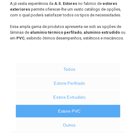
A já vasta experiência da
A.S. Estores
no fabrico de
estores
exteriores
permite oferecer-lhe um vasto catálogo de opções,
com o qual poderá satisfazer todos os tipos de necessidades.
Essa ampla gama de produtos apresenta-se sob as opções de
lâminas de
alumínio térmico perfilado
,
alumínio extrudido
ou
em
PVC
, exibindo ótimos desempenhos, estéticos e mecânicos.
Todos
Estore Perfilado
Estore Extrudido
Estore PVC
Outros