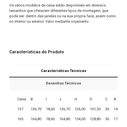
Os vários modelos de caixa estão disponíveis em diversos
tamanhos que oferecem diferentes tipos de montagem, que
pode ser: dentro das janelas ou na sua própria face, assim como
no interior ou exterior. Valor mediante orçamento.
Características do Produto
Características Técnicas
Desenhos Técnicos
Caixa
B
I
J
H
D
C
A
137
136,70
18,60
136,70
126,00
101,30
36
144,60
165
164,80
18,60
164,80
154,00
128,80
36
172,60