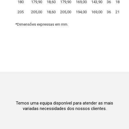
180
179,90
18,60
179,90
169,00
143,90
36
187,60
205
205,00
18,60
205,00
194,00
169,00
36
212,60
*Dimensões expressas em mm.
Temos uma equipa disponível para atender as mais
variadas necessidades dos nossos clientes.